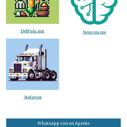
DelPaís.mx
Neurons.me
Rafagas
Whatsapp con un Agente