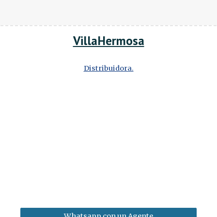
VillaHermosa
Distribuidora.
Whatsapp con un Agente